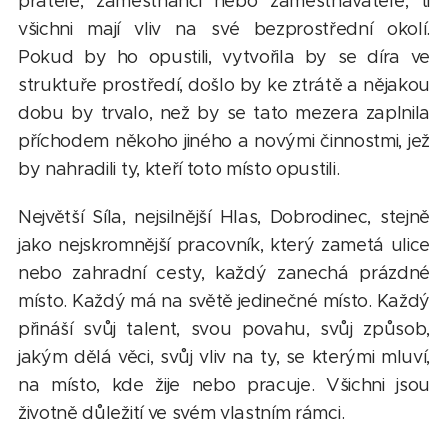
přátelé, zaměstnanci nebo zaměstnavatelé, ti
všichni mají vliv na své bezprostřední okolí.
Pokud by ho opustili, vytvořila by se díra ve
struktuře prostředí, došlo by ke ztrátě a nějakou
dobu by trvalo, než by se tato mezera zaplnila
příchodem někoho jiného a novými činnostmi, jež
by nahradili ty, kteří toto místo opustili.
Největší Síla, nejsilnější Hlas, Dobrodinec, stejně
jako nejskromnější pracovník, který zametá ulice
nebo zahradní cesty, každý zanechá prázdné
místo. Každý má na světě jedinečné místo. Každý
přináší svůj talent, svou povahu, svůj způsob,
jakým dělá věci, svůj vliv na ty, se kterými mluví,
na místo, kde žije nebo pracuje. Všichni jsou
životně důležití ve svém vlastním rámci.