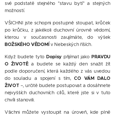
své podstatě stejného "stavu bytí" a stejných
možností.
VŠICHNI jste schopni postupně stoupat, krůček
po krůčku, z jakékoli duchovní úrovně vědomí,
kterou v současnosti zaujímáte, do výšek
BOŽSKÉHO VĚDOMÍ
v Nebeských říších.
Dopisy
PRAVDU
Když budete tyto
přijímat jako
O ŽIVOTĚ
a budete se každý den snažit žít
podle doporučení, která každého z vás uvedou
CO VÁM DALO
do souladu a spojení s tím,
ŽIVOT
–, určitě budete postupovat a dosáhnete
nejvyšších duchovních cílů, které jste si v tuto
chvíli stanovili.
Všichni můžete vystoupit na úroveň, kde plně