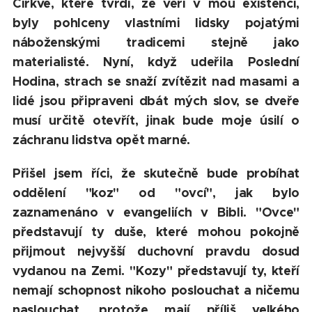
Církve, které tvrdí, že věří v mou existenci,
byly pohlceny vlastními lidsky pojatými
náboženskými tradicemi stejně jako
materialisté. Nyní, když udeřila Poslední
Hodina, strach se snaží zvítězit nad masami a
lidé jsou připraveni dbát mých slov, se dveře
musí určitě otevřít, jinak bude moje úsilí o
záchranu lidstva opět marné.
Přišel jsem říci, že skutečně bude probíhat
oddělení "koz" od "ovcí", jak bylo
zaznamenáno v evangeliích v Bibli. "Ovce"
představují ty duše, které mohou pokojně
přijmout nejvyšší duchovní pravdu dosud
vydanou na Zemi. "Kozy" představují ty, kteří
nemají schopnost nikoho poslouchat a ničemu
naslouchat, protože mají příliš velkého