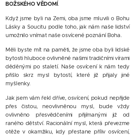
BOŽSKÉHO VĚDOMÍ
.
Když jsme byli na Zemi, oba jsme mluvili o Bohu
Lásky a Soucitu podle toho, jak nám naše lidství
umožnilo vnímat naše osvícené poznání Boha.
Měli byste mít na paměti, že jsme oba byli lidské
bytosti hluboce ovlivněné našimi tradičními vírami
děděnými po staletí. Naše osvícení k nám tedy
přišlo skrz mysl bytostí, které již přijaly jiné
myšlenky.
Jak jsem vám řekl dříve, osvícení, pokud nepřijde
přes čistou, neovlivněnou mysl, bude vždy
ovlivněno přesvědčeními přijímanými již od
raného dětství. Racionální mysl, která převezme
otěže v okamžiku, kdy přestane příliv osvícení,