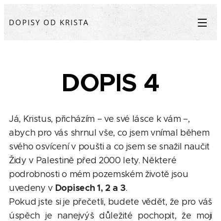
DOPISY OD KRISTA
DOPIS 4
Já, Kristus, přicházím – ve své lásce k vám –,
abych pro vás shrnul vše, co jsem vnímal během
svého osvícení v poušti a co jsem se snažil naučit
Židy v Palestině před 2000 lety. Některé
podrobnosti o mém pozemském životě jsou
Dopisech 1, 2 a 3
uvedeny v
.
Pokud jste si je přečetli, budete vědět, že pro váš
úspěch je nanejvýš důležité pochopit, že moji