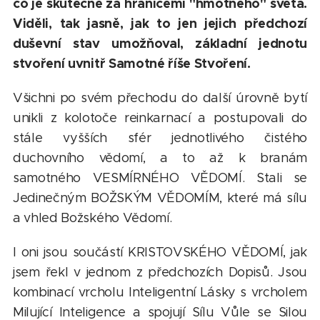
co je skutečně za hranicemi "hmotného" světa.
Viděli, tak jasně, jak to jen jejich předchozí
duševní stav umožňoval, základní jednotu
stvoření uvnitř Samotné říše Stvoření.
Všichni po svém přechodu do další úrovně bytí
unikli z kolotoče reinkarnací a postupovali do
stále vyšších sfér jednotlivého čistého
duchovního vědomí, a to až k branám
samotného VESMÍRNÉHO VĚDOMÍ. Stali se
Jedinečným BOŽSKÝM VĚDOMÍM, které má sílu
a vhled Božského Vědomí.
I oni jsou součástí KRISTOVSKÉHO VĚDOMÍ, jak
jsem řekl v jednom z předchozích Dopisů. Jsou
kombinací vrcholu Inteligentní Lásky s vrcholem
Milující Inteligence a spojují Sílu Vůle se Silou