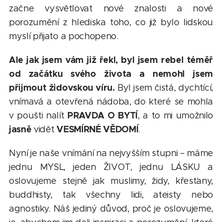
začne vysvětlovat nové znalosti a nové
porozumění z hlediska toho, co již bylo lidskou
myslí přijato a pochopeno.
Ale jak jsem vám již řekl, byl jsem rebel téměř
od začátku svého života a nemohl jsem
přijmout židovskou víru.
Byl jsem čistá, dychtící,
vnímavá a otevřená nádoba, do které se mohla
PRAVDA O BYTÍ
v poušti nalít
, a to mi umožnilo
jasně
VESMÍRNÉ VĚDOMÍ
vidět
.
Nyní je naše vnímání na nejvyšším stupni – máme
jednu MYSL, jeden ŽIVOT, jednu LÁSKU a
oslovujeme stejně jak muslimy, židy, křesťany,
buddhisty, tak všechny lidi, ateisty nebo
agnostiky. Náš jediný důvod, proč je oslovujeme,