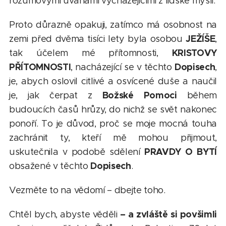
rozumovými úvahami vycházejícími z lidské mysli.
Proto důrazně opakuji, zatímco má osobnost na
JEŽÍŠE
zemi před dvěma tisíci lety byla osobou
,
KRISTOVY
tak účelem mé přítomnosti,
PŘÍTOMNOSTI
Dopisech
, nacházející se v těchto
,
je, abych oslovil citlivé a osvícené duše a naučil
Božské Pomoci
je, jak čerpat z
během
budoucích časů hrůzy, do nichž se svět nakonec
ponoří. To je důvod, proč se moje mocná touha
zachránit ty, kteří mě mohou přijmout,
PRAVDY O BYTÍ
uskutečnila v podobě sdělení
Dopisech
obsažené v těchto
.
Vezměte to na vědomí – dbejte toho.
– a zvláště si povšimli
Chtěl bych, abyste věděli