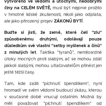
vytvořeno ve vědomí a útočnými, nedobrými
činy na CELÉM SVĚTĚ,
musí být nejprve prožito
v hmotné lidské zkušenosti, nikoli jako odplata,
ZÁKONŮ BYTÍ
ale jako přirozený projev
.
Buďte si jisti, že země, které čelí "zlu"
způsobenému druhými, odolávají pouze
důsledkům své vlastní "setby myšlenek a činů"
z minulých let
. Taktika "tyranů", nemilosrdné
útoky mocných proti slabým, ač se mohou zdát
jakkoli slabými, mohou utlačovatelům přinést jen
ještě těžší časy.
Tam, kde zažili "píchnutí špendlíkem", nyní
hromadí ve svém vědomí budoucí zkázu, kterou
v současné době vnucují ostatním. Možná by
měli považovat "píchnutí špendlíkem" od