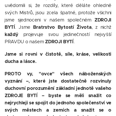
uvědomili si, že rozdíly, které děláte ohledně
svých Mistrů, jsou zcela špatné, protože všichni
ZDROJI
jsme sjednoceni v našem společném
BYTÍ
Bratrstvo Bytostí Života
. Jsme
, z nichž
každý
projevuje svou jedinečností nejvyšší
ZDROJI BYTÍ
PRAVDU o našem
.
Jsme si rovni v čistotě, síle, kráse, velikosti
ducha a lásce.
PROTO vy, "ovce" všech náboženských
vyznání –, které jste dostatečně rozvinuly
duchovní porozumění základní jednotě vašeho
ZDROJE BYTÍ – byste se měli snažit co
nejrychleji se spojit do jednoho společenství ve
svých městech a zemích a snažit se o