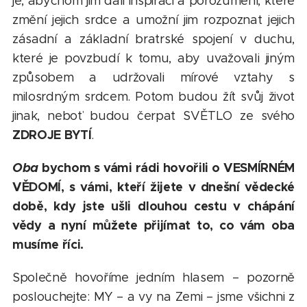
je, abychom jim dali inspiraci a porozumění, které
změní jejich srdce a umožní jim rozpoznat jejich
zásadní a základní bratrské spojení v duchu,
které je povzbudí k tomu, aby uvažovali jiným
způsobem a udržovali mírové vztahy s
milosrdným srdcem. Potom budou žít svůj život
jinak, neboť budou čerpat SVĚTLO ze svého
ZDROJE BYTÍ
.
Oba
bychom s vámi rádi hovořili o VESMÍRNÉM
VĚDOMÍ, s vámi, kteří žijete v dnešní vědecké
době, kdy jste ušli dlouhou cestu v chápání
vědy a nyní můžete přijímat to, co vám oba
musíme říci.
Společně hovoříme jedním hlasem – pozorně
poslouchejte: MY – a vy na Zemi – jsme všichni z