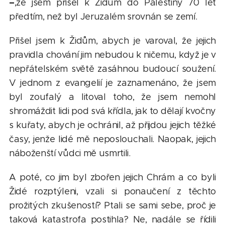
–
,že jsem přišel k Židům do Palestiny 70 let
předtím, než byl Jeruzalém srovnán se zemí.
Přišel jsem k Židům, abych je varoval, že jejich
pravidla chování jim nebudou k ničemu, když je v
nepřátelském světě zasáhnou budoucí soužení.
V jednom z evangelií je zaznamenáno, že jsem
byl zoufalý a litoval toho, že jsem nemohl
shromáždit lidi pod svá křídla, jak to dělají kvočny
s kuřaty, abych je ochránil, až přijdou jejich těžké
časy, jenže lidé mě neposlouchali. Naopak, jejich
náboženští vůdci mě usmrtili.
A poté, co jim byl zbořen jejich Chrám a co byli
Židé rozptýleni, vzali si ponaučení z těchto
prožitých zkušeností? Ptali se sami sebe, proč je
taková katastrofa postihla? Ne, nadále se řídili