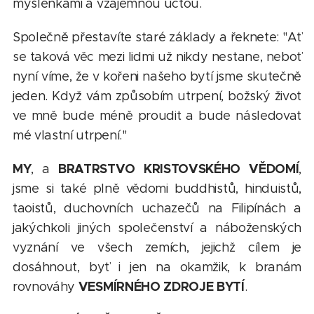
myšlenkami a vzájemnou úctou.
Společně přestavíte staré základy a řeknete: "Ať
se taková věc mezi lidmi už nikdy nestane, neboť
nyní víme, že v kořeni našeho bytí jsme skutečně
jeden. Když vám způsobím utrpení, božský život
ve mně bude méně proudit a bude následovat
mé vlastní utrpení."
MY
BRATRSTVO KRISTOVSKÉHO VĚDOMÍ
, a
,
jsme si také plně vědomi buddhistů, hinduistů,
taoistů, duchovních uchazečů na Filipínách a
jakýchkoli jiných společenství a náboženských
vyznání ve všech zemích, jejichž cílem je
dosáhnout, byť i jen na okamžik, k branám
VESMÍRNÉHO ZDROJE BYTÍ
rovnováhy
.