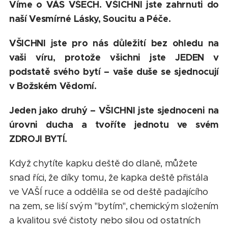
Víme o VÁS VŠECH. VŠICHNI jste zahrnuti do
naší Vesmírné Lásky, Soucitu a Péče.
VŠICHNI jste pro nás důležití bez ohledu na
vaši víru, protože všichni jste JEDEN v
podstatě svého bytí – vaše duše se sjednocují
v Božském Vědomí.
Jeden jako druhý – VŠICHNI jste sjednoceni na
úrovni ducha a tvoříte jednotu ve svém
ZDROJI BYTÍ.
Když chytíte kapku deště do dlaně, můžete
snad říci, že díky tomu, že kapka deště přistála
ve VAŠÍ ruce a oddělila se od deště padajícího
na zem, se liší svým "bytím", chemickým složením
a kvalitou své čistoty nebo silou od ostatních