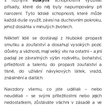
lidskými
s různými
schopnostmi využívat
přísady, které do něj byly napumpovány při
narození. Tyto lidské schopnosti, které může
každá duše využít, závisí na duchovním pokroku,
jehož dosáhla v minulých životech.
Někteří lidé se dostávají z hluboké propasti
smutku a zoufalství a dosahují vysokých pozic
důvěry a vážnosti, mají velký vliv na ostatní – a jiní
padají ze závratných výšin rozkvětu, bohatství,
příležitostí a talentu do propasti zoufalství a
tísně, do užívání návykových látek, vražd,
znásilnění a dalších.
Navzdory všemu, co jste udělali – nebo
neudělali – se svými příležitostmi nebo jejich
nedostatkem, zůstáváte všichni v zásadě a ve