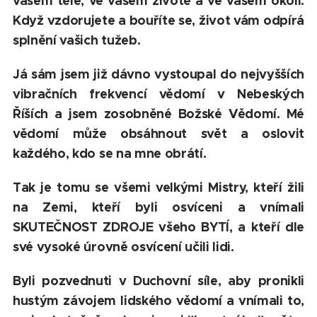
vašem těle, ve vašem životě a ve vašem okolí.
Když vzdorujete a bouříte se, život vám odpírá
splnění vašich tužeb.
Já sám jsem již dávno vystoupal do nejvyšších
vibračních frekvencí vědomí v Nebeských
Říších a jsem zosobněné Božské Vědomí. Mé
vědomí může obsáhnout svět a oslovit
každého, kdo se na mne obrátí.
Tak je tomu se všemi velkými Mistry, kteří žili
na Zemi, kteří byli osvíceni a vnímali
SKUTEČNOST ZDROJE všeho BYTÍ, a kteří dle
své vysoké úrovně osvícení učili lidi.
Byli pozvednuti v Duchovní síle, aby pronikli
hustým závojem lidského vědomí a vnímali to,