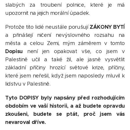
slabých za troubení polnice, které je má
upozornit na jejich morální úpadek.
ZÁKONY BYTÍ
Protože tito lidé neustále porušují
a přinášejí ničení nevýslovného rozsahu na
města a celou Zemi, mým záměrem v tomto
Dopisu
není jen opakovat vše, co jsem v
Palestině učil a také žil, ale jasně vysvětlit
základní příčiny hrozící světové krize, příčiny,
které jsem neřešil, když jsem naposledy mluvil k
lidstvu v Palestině.
Tyto DOPISY byly napsány před rozhodujícím
obdobím ve vaší historii, a až budete opravdu
zkoušeni, budete se ptát, proč jsem vás
nevaroval dříve.