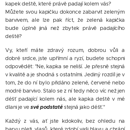
kapek deště, které právě padají kolem vás?
Můžete svou kapičku dokonce zabarvit zeleným
barvivem, ale lze pak říct, že zelená kapička
bude úplně jiná než zbytek právě padajícího
deště?
Vy, kteří máte zdravý rozum, dobrou vůli a
dobré srdce, jste upřímní a ryzí, budete schopni
odpovědět: "Ne, kapka se neliší. Je přesně stejná
v kvalitě a je shodná s ostatními. Jediný rozdíl je v
tom, že do ní bylo přidáno zelené, červené nebo
modré barvivo. Stalo se z ní tedy něco víc než jen
déšť padající kolem nás, ale kapka deště v mé
své podstatě
dlani je ve
stejná jako déšť."
Každý z vás, ať jste kdokoliv, bez ohledu na
barvu pleti, vlasů, které zdobí vaši hlavu a chrání