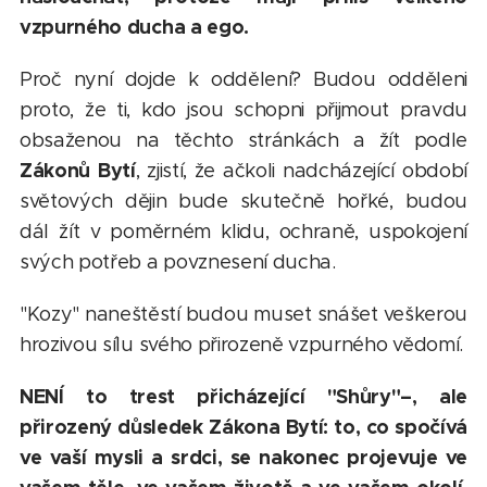
vzpurného ducha a ego.
Proč nyní dojde k oddělení? Budou odděleni
proto, že ti, kdo jsou schopni přijmout pravdu
obsaženou na těchto stránkách a žít podle
Zákonů Bytí
, zjistí, že ačkoli nadcházející období
světových dějin bude skutečně hořké, budou
dál žít v poměrném klidu, ochraně, uspokojení
svých potřeb a povznesení ducha.
"Kozy" naneštěstí budou muset snášet veškerou
hrozivou sílu svého přirozeně vzpurného vědomí.
NENÍ to trest přicházející "Shůry"–, ale
přirozený důsledek Zákona Bytí: to, co spočívá
ve vaší mysli a srdci, se nakonec projevuje ve