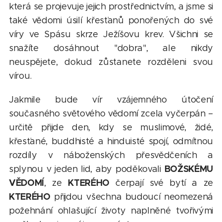
která se projevuje jejich prostřednictvím, a jsme si
také vědomi úsilí křesťanů ponořených do své
víry ve Spásu skrze Ježíšovu krev. Všichni se
snažíte dosáhnout "dobra", ale nikdy
neuspějete, dokud zůstanete rozděleni svou
vírou.
Jakmile bude vír vzájemného útočení
současného světového vědomí zcela vyčerpán –
určitě přijde den, kdy se muslimové, židé,
křesťané, buddhisté a hinduisté spojí, odmítnou
rozdíly v náboženských přesvědčeních a
BOŽSKÉMU
splynou v jeden lid, aby poděkovali
VĚDOMÍ
KTERÉHO
, ze
čerpají své bytí a ze
KTERÉHO
přijdou všechna budoucí neomezená
požehnání ohlašující životy naplněné tvořivými