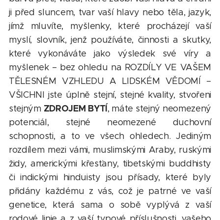
ji před sluncem, tvar vaší hlavy nebo těla, jazyk,
jímž mluvíte, myšlenky, které procházejí vaší
myslí, slovník, jenž používáte, činnosti a skutky,
které vykonáváte jako výsledek své víry a
myšlenek – bez ohledu na ROZDÍLY VE VAŠEM
TĚLESNÉM VZHLEDU A LIDSKÉM VĚDOMÍ –
VŠICHNI jste úplně stejní, stejné kvality, stvořeni
ZDROJEM BYTÍ
stejným
, máte stejný neomezený
potenciál, stejné neomezené duchovní
schopnosti, a to ve všech ohledech. Jediným
rozdílem mezi vámi, muslimskými Araby, ruskými
židy, americkými křesťany, tibetskými buddhisty
či indickými hinduisty jsou přísady, které byly
přidány každému z vás, což je patrné ve vaší
genetice, která sama o sobě vyplývá z vaší
rodové linie a z vaší typové příslušnosti, vašeho