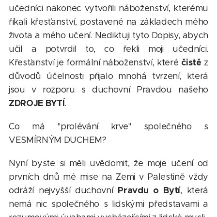
učedníci nakonec vytvořili náboženství, kterému
říkali křesťanství, postavené na základech mého
života a mého učení. Nediktuji tyto Dopisy, abych
učil a potvrdil to, co řekli moji učedníci.
čistě
Křesťanství je formální náboženství, které
z
důvodů účelnosti přijalo mnohá tvrzení, která
jsou v rozporu s duchovní Pravdou našeho
ZDROJE BYTÍ
.
Co má "prolévání krve" společného s
VESMÍRNÝM DUCHEM?
Nyní byste si měli uvědomit, že moje učení od
prvních dnů mé mise na Zemi v Palestině vždy
Pravdu o Bytí
odráží nejvyšší duchovní
, která
nemá nic společného s lidskými představami a