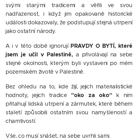
svými starými tradicemi a věřili ve svou
nadřazenost, i když jim opakovaně historické
události dokazovaly, že podstupují stejná utrpení
jako ostatní národy.
PRAVDY O BYTÍ, které
A i v této době ignorují
jsem je učil v Palestině,
a přivolávají na sebe
stejné okolnosti, kterým byli vystaveni po mém
pozemském životě v Palestině.
Bez ohledu na to, kde žijí, jejich materialistické
"oko za oko"
hodnoty, jejich tradice
k nim
přitahují lidská utrpení a zármutek, které během
staletí způsobili ostatním svou namyšleností a
chamtivostí.
Vše, co musí snášet, na sebe uvrhli sami.