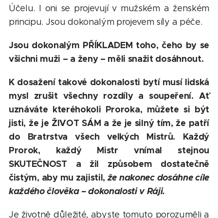
Účelu. I oni se projevují v mužském a ženském
principu. Jsou dokonalým projevem síly a péče.
Jsou dokonalým PŘÍKLADEM toho, čeho by se
všichni muži – a ženy – měli snažit dosáhnout.
K dosažení takové dokonalosti bytí musí lidská
mysl zrušit všechny rozdíly a soupeření. Ať
uznáváte kteréhokoli Proroka, můžete si být
jisti, že je ŽIVOT SÁM a že je silný tím, že patří
do Bratrstva všech velkých Mistrů. Každý
Prorok, každý Mistr vnímal stejnou
SKUTEČNOST a žil způsobem dostatečně
čistým, aby mu zajistil,
že nakonec dosáhne cíle
každého člověka – dokonalosti v Ráji.
Je životně důležité, abyste tomuto porozuměli a