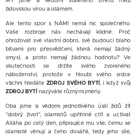
MY jsme si vědomi staletého střetu mezi
židovskou vírou a islámem.
Ale tento spor s NÁMI nemá nic společného.
Vaše rozbroje nás nechávají klidné. Proč
ohrožovat své vlastní dobro, své budoucí blaho
bitvami pro přesvědčení, která nemají žádný
smysl, a proto nemají žádnou hodnotu? Ve
skutečnosti se držíte svého zvoleného
náboženství, protože v hloubi svého srdce
ZDROJ SVÉHO BYTÍ
všichni hledáte
, i když svůj
ZDROJ BYTÍ
nazýváte různými jmény.
Oba jsme si vědomi jednotlivého úsilí židů žít
"dobrý život", islamistů upřímně ctít a uctívat
Alláha po celý den, připisujíce mu vše, čemu se
islamisté věnují a čeho dosáhli, tedy jeho síle,