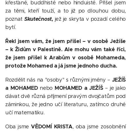
křesťané, buddhisté nebo hinduisté. Přišel jsem
za těmi, kteří touží, a to již po dlouhou dobu,
Skutečnost,
poznat
jež je skryta v pozadí celého
bytí.
Řekl jsem vám, že jsem přišel – v osobě Ježíše
– k Židům v Palestině. Ale mohu vám také říci,
že jsem přišel k Arabům v osobě Mohameda,
protože Mohamed a já jsme jednoho ducha.
JEŽÍŠ
Rozdělit nás na "osoby" s různými jmény –
a MOHAMED
MOHAMED a JEŽÍŠ
nebo
– je jako
dávat dvě různá příjmení pravým dvojčatům pod
záminkou, že jedno učí literaturu, zatímco druhé
učí matematiku.
VĚDOMÍ KRISTA
Oba jsme
, oba jsme zosobnění