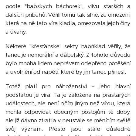
podle "babských báchorek", vlivu starších a
dalších příběhů. Věřili tomu tak silně, že omezení,
která na ně tato víra kladla, omezovala jejich činy
a úvahy.
Některé "křesťanské" sekty například věřily, že
tanec je nemorální a ďábelský. Z tohoto důvodu
bylo mnoha lidem neprávem odepřeno potěšení
a uvolnění od napětí, které by jim tanec přinesl.
Totéž platí pro náboženství – jeho hlavní
podstatou je víra. Ta je založena na prastarých
událostech, ale není ničím jiným než vírou, která
mohla odpovídat obecným postojům té doby,
ale již dávno ztratila v neustále se měnícím světě
svůj význam. Přesto jsou stále důsledně