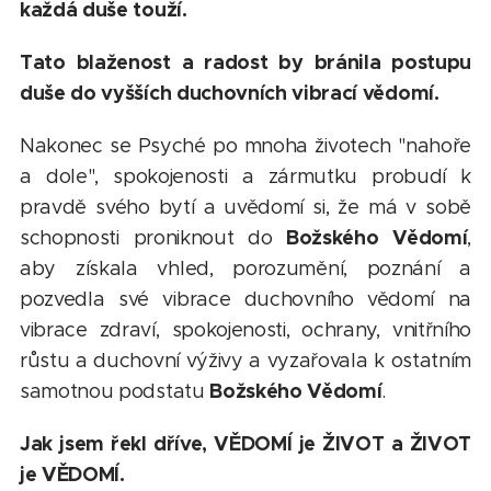
každá duše touží.
Tato blaženost a radost by bránila postupu
duše do vyšších duchovních vibrací vědomí.
Nakonec se Psyché po mnoha životech "nahoře
a dole", spokojenosti a zármutku probudí k
pravdě svého bytí a uvědomí si, že má v sobě
Božského Vědomí
schopnosti proniknout do
,
aby získala vhled, porozumění, poznání a
pozvedla své vibrace duchovního vědomí na
vibrace zdraví, spokojenosti, ochrany, vnitřního
růstu a duchovní výživy a vyzařovala k ostatním
Božského Vědomí
samotnou podstatu
.
Jak jsem řekl dříve, VĚDOMÍ je ŽIVOT a ŽIVOT
je VĚDOMÍ.