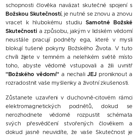
schopnosti člověka navázat skutečné spojení s
Božskou Skutečností
, je nutné se znovu a znovu
Samotné Božské
vracet k hlubokému studiu
Skutečnosti
a způsobu, jakým v lidském vědomí
neustále pracují podněty ega, které v mysli
blokují tušené pokyny Božského Života. V tuto
chvíli žijete v temném a nelehkém světě místo
toho, abyste vědomě vstupovali a žili uvnitř
"Božského vědomí"
JEJ
a nechali
proniknout a
rozradostnit vaše myšlenky a životní zkušenosti.
Zůstanete uzavřeni v duchovně-citovém rámci
elektromagnetických podnětů, dokud se
nerozhodnete vědomě rozpustit schémata
svých přesvědčení stvořených člověkem a
dokud jasně neuvidíte, že vaše Skutečnost je