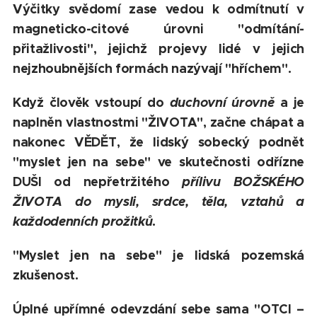
Výčitky svědomí zase vedou k odmítnutí v
magneticko-citové úrovni "odmítání-
přitažlivosti", jejichž projevy lidé v jejich
nejzhoubnějších formách nazývají "hříchem".
Když člověk vstoupí do
duchovní úrovně
a je
naplněn vlastnostmi "ŽIVOTA", začne chápat a
nakonec VĚDĚT, že lidský sobecký podnět
"myslet jen na sebe" ve skutečnosti odřízne
DUŠI od nepřetržitého
přílivu BOŽSKÉHO
ŽIVOTA do mysli, srdce, těla, vztahů a
každodenních prožitků
.
"Myslet jen na sebe" je lidská pozemská
zkušenost.
Úplné upřímné odevzdání sebe sama "OTCI –