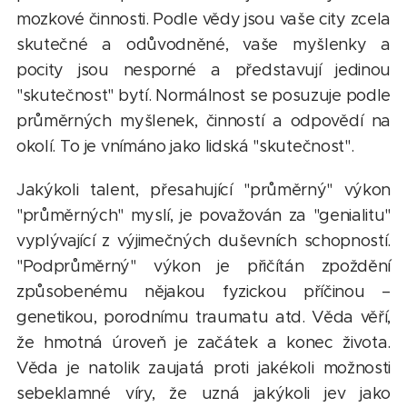
mozkové činnosti. Podle vědy jsou vaše city zcela
skutečné a odůvodněné, vaše myšlenky a
pocity jsou nesporné a představují jedinou
"skutečnost" bytí. Normálnost se posuzuje podle
průměrných myšlenek, činností a odpovědí na
okolí. To je vnímáno jako lidská "skutečnost".
Jakýkoli talent, přesahující "průměrný" výkon
"průměrných" myslí, je považován za "genialitu"
vyplývající z výjimečných duševních schopností.
"Podprůměrný" výkon je přičítán zpoždění
způsobenému nějakou fyzickou příčinou –
genetikou, porodnímu traumatu atd. Věda věří,
že hmotná úroveň je začátek a konec života.
Věda je natolik zaujatá proti jakékoli možnosti
sebeklamné víry, že uzná jakýkoli jev jako