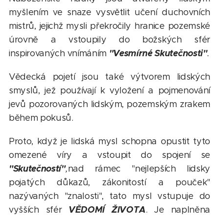
myšlením ve snaze vysvětlit učení duchovních
mistrů, jejichž mysli překročily hranice pozemské
úrovně a vstoupily do božských sfér
"Vesmírné Skutečnosti"
inspirovaných vnímáním
.
Vědecká pojetí jsou také výtvorem lidských
smyslů, jež používají k vyložení a pojmenování
jevů pozorovaných lidským, pozemským zrakem
během pokusů.
Proto, když je lidská mysl schopna opustit tyto
omezené víry a vstoupit do spojení se
"Skutečností"
,
nad rámec "nejlepších lidsky
pojatých důkazů, zákonitostí a pouček"
nazývaných "znalosti", tato mysl vstupuje do
VĚDOMÍ ŽIVOTA
vyšších sfér
. Je naplněna