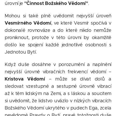
"Činnost Božského Vědomí"
úrovní je
.
Mohou si také plně uvědomit nejvyšší úroveň
Vesmírného Vědomí
, ve které Vesmír spočívá v
dokonalé rovnováze a do které nikdo nemůže
proniknout, protože v této úrovni by okamžitě
došlo ke spojení každé jednotlivé osobnosti s
Jednotou Bytí.
Když duše dosáhne v porozumění a naplnění
nejvyšší úrovně vibračních frekvencí vědomí –
Kristova Vědomí
– může se dívat dolů a
sledovat vzestupné a sestupné úrovně vibrací
až k těm lidským na Zemi, a s láskou a soucitem
si uvědomit, že lidstvo uvázlo v nízkých vibracích
Božského Vědomí ukrytého v pudech Ega, zcela
nevědomé Pravdy o Bytí, pravé totožnosti duše