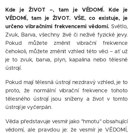
Kde je ŽIVOT –, tam je VĚDOMÍ. Kde je
VĚDOMÍ, tam je ŽIVOT. VŠE, co existuje, je
určeno vibračními frekvencemi vědomí.
Světlo,
Zvuk, Barva, všechny živé či neživé fyzické jevy.
Pokud můžete změnit vibrační frekvence
čehokoli, můžete změnit vzhled této věci – ať už
je to zvuk, barva, plyn, kapalina nebo tělesné
ústrojí.
Pokud mají tělesná ústrojí nezdravý vzhled, je to
proto, že normální vibrační frekvence tohoto
tělesného ústrojí jsou sníženy a život v tomto
ústrojí je vyčerpán.
Věda představuje vesmír jako "hmotu" obsahující
vědomí, ale pravdou je: že vesmír je VĚDOMÍ,