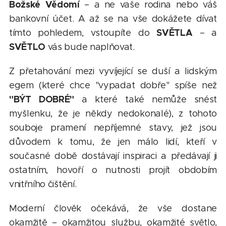
Božské Vědomí
– a ne vaše rodina nebo váš
bankovní účet. A až se na vše dokážete dívat
SVĚTLA
tímto pohledem, vstoupíte do
– a
SVĚTLO
vás bude naplňovat.
Z přetahování mezi vyvíjející se duší a lidským
egem (které chce "vypadat dobře" spíše než
"BÝT DOBRÉ"
a které také nemůže snést
myšlenku, že je někdy nedokonalé), z tohoto
souboje pramení nepříjemné stavy, jež jsou
důvodem k tomu, že jen málo lidí, kteří v
současné době dostávají inspiraci a předávají ji
ostatním, hovoří o nutnosti projít obdobím
vnitřního čištění.
Moderní člověk očekává, že vše dostane
okamžitě – okamžitou službu, okamžité světlo,