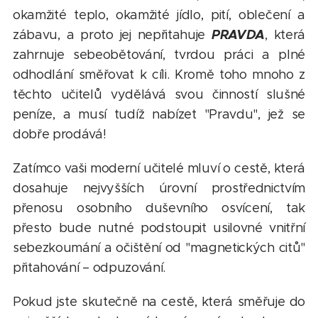
okamžité teplo, okamžité jídlo, pití, oblečení a
PRAVDA
zábavu, a proto jej nepřitahuje
, která
zahrnuje sebeobětování, tvrdou práci a plné
odhodlání směřovat k cíli. Kromě toho mnoho z
těchto učitelů vydělává svou činností slušné
peníze, a musí tudíž nabízet "Pravdu", jež se
dobře prodává!
Zatímco vaši moderní učitelé mluví o cestě, která
dosahuje nejvyšších úrovní prostřednictvím
přenosu osobního duševního osvícení, tak
přesto bude nutné podstoupit usilovné vnitřní
sebezkoumání a očištění od "magnetických citů"
přitahování – odpuzování.
Pokud jste skutečně na cestě, která směřuje do