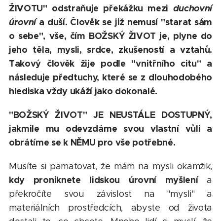
ŽIVOTU" odstraňuje překážku mezi
duchovní
úrovní
a duší. Člověk se již nemusí "starat sám
o sebe", vše, čím BOŽSKÝ ŽIVOT je, plyne do
jeho těla, mysli, srdce, zkušeností a vztahů.
Takový člověk žije podle "vnitřního citu" a
následuje předtuchy, které se z dlouhodobého
hlediska vždy ukáží jako dokonalé.
"BOŽSKÝ ŽIVOT" JE NEUSTÁLE DOSTUPNÝ,
jakmile mu odevzdáme svou vlastní vůli a
obrátíme se k NĚMU pro vše potřebné.
Musíte si pamatovat, že mám na mysli okamžik,
kdy proniknete lidskou úrovní myšlení
a
překročíte svou závislost na "mysli" a
materiálních prostředcích, abyste od života