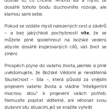
dostali to, co chcete. Mnoho lidí si myslí, že
dosáhli tohoto bodu duchovního rozvoje, ale
klamou sami sebe.
Pokud se vzdáte myslí nalezených cest a závěrů
víte
– a bez jakýchkoli pochybností
, že se
můžete plně spolehnout na božské vedení,
abyste dosáhli inspirovaných cílů, váš život se
změní.
Prospěch plyne do vašeho života, jakmile si plně
uvědomujete, že Božské Vědomí je neviditelná
Skutečnost – Síla –, která působí za vnějším
projevem vašeho života a vládne "inteligentní
mocnou silou" k projevení vašich potřeb.
Nemusíte popírat viditelné, ani věnovat svou
duševní sílu situacím, jež se snažíte vyřešit.