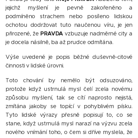
jejichž myšlení je pevně zakořeněno a
podmíněno strachem nebo posíleno lidskou
ochotou dodržovat tuto naučenou víru, je jen
PRAVDA
přirozené, že
vzbuzuje nadměrné city a
je docela násilně, ba až prudce odmítána.
Výše uvedené je popis běžné duševně-citové
činnosti v lidské úrovni.
Toto chování by nemělo být odsuzováno,
protože když ustrnulá mysl čelí zcela novému
způsobu myšlení, tak se cítí naprosto nejistá,
zmítána jakoby se topící v pohyblivém písku.
Tyto lidské výrazy přesně popisují to, co se
stane, když ustrnulá mysl narazí na výzvu zcela
nového vnímání toho, o čem si dříve myslela, že