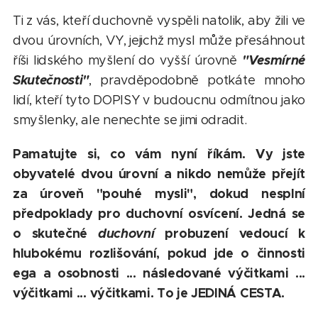
Ti z vás, kteří duchovně vyspěli natolik, aby žili ve
dvou úrovních, VY, jejichž mysl může přesáhnout
"Vesmírné
říši lidského myšlení do vyšší úrovně
Skutečnosti"
, pravděpodobně potkáte mnoho
lidí, kteří tyto DOPISY v budoucnu odmítnou jako
smyšlenky, ale nenechte se jimi odradit.
Pamatujte si, co vám nyní říkám. Vy jste
obyvatelé dvou úrovní a nikdo nemůže přejít
za úroveň "pouhé mysli", dokud nesplní
předpoklady pro duchovní osvícení. Jedná se
o skutečné
duchovní
probuzení vedoucí k
hlubokému rozlišování, pokud jde o činnosti
ega a osobnosti ... následované výčitkami ...
výčitkami ... výčitkami. To je JEDINÁ CESTA.