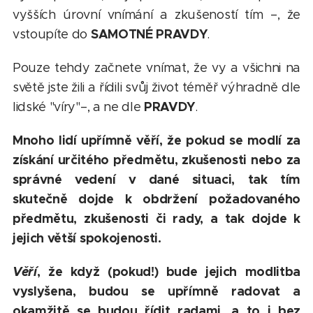
vyšších úrovní vnímání a zkušeností tím –, že
SAMOTNÉ PRAVDY
vstoupíte do
.
Pouze tehdy začnete vnímat, že vy a všichni na
světě jste žili a řídili svůj život téměř výhradně dle
PRAVDY
lidské "víry"–, a ne dle
.
Mnoho lidí upřímně věří, že pokud se modlí za
získání určitého předmětu, zkušenosti nebo za
správné vedení v dané situaci, tak tím
skutečně dojde k obdržení požadovaného
předmětu, zkušenosti či rady, a tak dojde k
jejich větší spokojenosti.
Věří
, že když (pokud!) bude jejich modlitba
vyslyšena, budou se upřímně radovat a
okamžitě se budou řídit radami, a to i bez