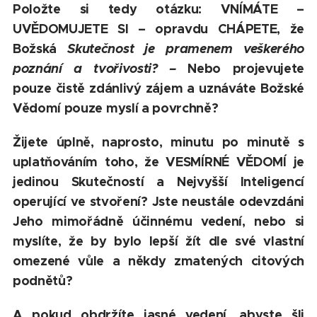
Položte si tedy otázku: VNÍMÁTE –
UVĚDOMUJETE SI – opravdu CHÁPETE, že
Božská
Skutečnost je pramenem veškerého
poznání a tvořivosti? –
Nebo projevujete
pouze čistě zdánlivý zájem a uznáváte Božské
Vědomí pouze myslí a povrchně?
Žijete úplně, naprosto, minutu po minutě s
uplatňováním toho, že VESMÍRNÉ VĚDOMÍ je
jedinou Skutečností a Nejvyšší Inteligencí
operující ve stvoření? Jste neustále odevzdáni
Jeho mimořádně účinnému vedení, nebo si
myslíte, že by bylo lepší žít dle své vlastní
omezené vůle a někdy zmatených citových
podnětů?
A pokud obdržíte jasné vedení, abyste šli