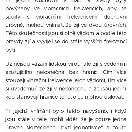
Ti, jejichž duchovní vnímání a životy byly
povýšeny ve vibračních frekvencích, aby se
spojily s vibračními frekvencemi duchovní
úrovně, mohou vnímat, že žijí ve dvou úrovních.
Této skutečnosti jsou si plně vědomi a podle této
pravdy žijí a vyvíjejí se do stále vyšších frekvencí
bytí.
Už nejsou vázáni lidskou vírou, ale žijí s vědomím
existujícího nekonečna bez hranic. Čím více
stoupají vibrační frekvence jejich vědomí, tím více
si uvědomují, že žijí v nekonečnu a že jsou jediní,
kdo stanovují hranice toho, o co mohou usilovat.
Ti, jejichž vnímání bylo takto navýšeno, i když
jsou stále v těle, mohli vidět, že je pouze jedna
úroveň skutečného "bytí jednotlivce" a touto