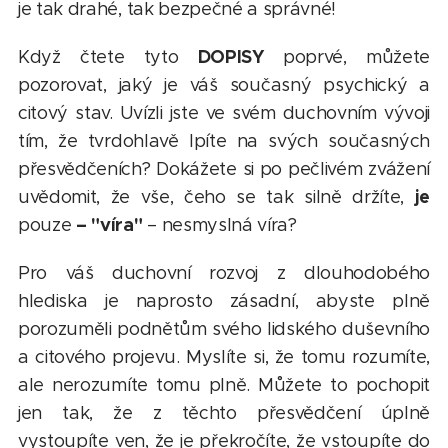
je tak drahé, tak bezpečné a správné!
DOPISY
Když čtete tyto
poprvé, můžete
pozorovat, jaký je váš současný psychický a
citový stav. Uvízli jste ve svém duchovním vývoji
tím, že tvrdohlavě lpíte na svých současných
přesvědčeních? Dokážete si po pečlivém zvážení
je
uvědomit, že vše, čeho se tak silně držíte,
– "víra"
pouze
– nesmyslná víra?
Pro váš duchovní rozvoj z dlouhodobého
hlediska je naprosto zásadní, abyste plně
porozuměli podnětům svého lidského duševního
a citového projevu. Myslíte si, že tomu rozumíte,
ale nerozumíte tomu plně. Můžete to pochopit
jen tak, že z těchto přesvědčení úplně
vystoupíte ven, že je překročíte, že vstoupíte do