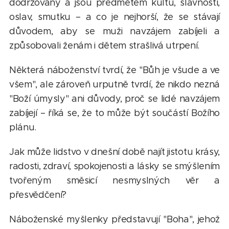
dodržovány a jsou předmětem kultů, slavností,
oslav, smutku – a co je nejhorší, že se stávají
důvodem, aby se muži navzájem zabíjeli a
způsobovali ženám i dětem strašlivá utrpení.
Některá náboženství tvrdí, že "Bůh je všude a ve
všem", ale zároveň urputně tvrdí, že nikdo nezná
"Boží úmysly" ani důvody, proč se lidé navzájem
zabíjejí – říká se, že to může být součástí Božího
plánu.
Jak může lidstvo v dnešní době najít jistotu krásy,
radosti, zdraví, spokojenosti a lásky se smýšlením
tvořeným směsicí nesmyslných věr a
přesvědčení?
Náboženské myšlenky představují "Boha", jehož