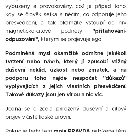
vybuzeny a provokovány, což je případ toho,
kdy se člověk setká s něčím, co odporuje jeho
přesvědčení, a tak okamžitě vstoupí do hry
"přitahování-
magneticko-citové podněty
odpuzování"
, kterými se projevuje ego.
Podmíněná mysl okamžitě odmítne jakékoli
tvrzení nebo návrh, který jí způsobí vážný
duševní neklid, úzkost nebo zmatek, a na
podporu toho najde nespočet "důkazů"
vyplývajících z jejích vlastních přesvědčení.
Takové důkazy jsou jen vírou a nic víc.
Jedná se o zcela přirozený duševní a citový
projev v čistě lidské úrovni.
moje PRAVDA
Pokud je tedy tato
nabízena těm,