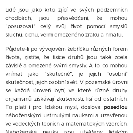
Lidé jsou jako krtci žijící ve svých podzemních
chodbách, jsou přesvědčeni, že mohou
"posuzovat" celý svůj život pomocí smyslů
sluchu, čichu, velmi omezeného zraku a hmatu.
Půjdete-li po vývojovém žebříčku různých forem
života, zjistíte, že tisíce druhů jsou také zcela
závislé a omezené svými smysly. A to, co mohou
vnímat jako "skutečné", je jejich "osobní"
skutečnost, jejich osobní svět. V pozemské úrovni
se každá úroveň bytí, ve které různé druhy
organismů získávají zkušenosti, liší od ostatních.
posedlou
To platí i pro lidskou mysl, doslova
náboženskými ustrnulými naukami a uzavřenou
ve vědeckých teoriích a matematických vzorcích.
Náboženské nauky jsou utvářeny lidským