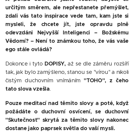
určitým směrem, ale nepřestanete přemýšlet,
zdali vás tato inspirace vede tam, kam jste si
mysleli, že chcete jít, jste opravdu plně
odevzdáni Nejvyšší Inteligenci – Božskému
Vědomí? – Není to známkou toho, že vás vaše
ego stále ovládá?
DOPISY,
Dokonce i tyto
až se dle záměru rozšíří
tak, jak bylo zamýšleno, stanou se "vírou" a nikoli
"TOHO", z čeho
čistým duchovním vnímáním
tato slova vzešla
.
Pouze meditací nad těmito slovy a poté, když
požádáte o duchovní osvícení, se duchovní
"Skutečnost" skrytá za těmito slovy nakonec
dostane jako paprsek světla do vaší mysli.