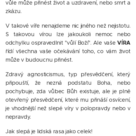
vůle může přinést život a uzdravení, nebo smrt a
zkázu.
V takové víře nenajdeme nic jiného než nejistotu.
S takovou vírou lze jakoukoli nemoc nebo
VÍRA
odchylku ospravedlnit "vůlí Boží". Ale vaše
řídí všechna vaše očekávání toho, co vám život
může v budoucnu přinést.
Zdravý agnosticismus, typ přesvědčení, který
připouští, že nezná podstatu Boha, nebo
pochybuje, zda vůbec Bůh existuje, ale je plně
otevřený přesvědčení, které mu přináší osvícení,
je vhodnější než slepé víry v polopravdy nebo v
nepravdy.
Jak slepá je lidská rasa jako celek!